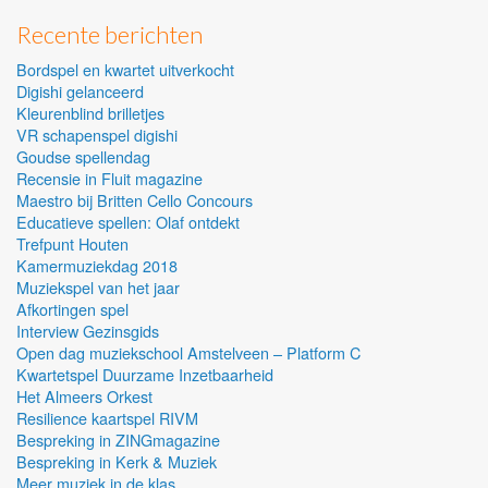
Recente berichten
Bordspel en kwartet uitverkocht
Digishi gelanceerd
Kleurenblind brilletjes
VR schapenspel digishi
Goudse spellendag
Recensie in Fluit magazine
Maestro bij Britten Cello Concours
Educatieve spellen: Olaf ontdekt
Trefpunt Houten
Kamermuziekdag 2018
Muziekspel van het jaar
Afkortingen spel
Interview Gezinsgids
Open dag muziekschool Amstelveen – Platform C
Kwartetspel Duurzame Inzetbaarheid
Het Almeers Orkest
Resilience kaartspel RIVM
Bespreking in ZINGmagazine
Bespreking in Kerk & Muziek
Meer muziek in de klas