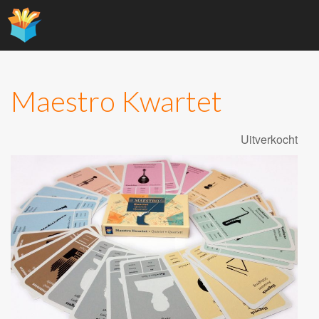
Main
Skip
to
menu
content
Maestro Kwartet
Uitverkocht