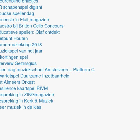
eurenblind brilletjes
 schapenspel digishi
oudse spellendag
censie in Fluit magazine
estro bij Britten Cello Concours
ucatieve spellen: Olaf ontdekt
efpunt Houten
amermuziekdag 2018
ziekspel van het jaar
kortingen spel
terview Gezinsgids
pen dag muziekschool Amstelveen – Platform C
artetspel Duurzame Inzetbaarheid
t Almeers Orkest
silience kaartspel RIVM
espreking in ZINGmagazine
spreking in Kerk & Muziek
er muziek in de klas