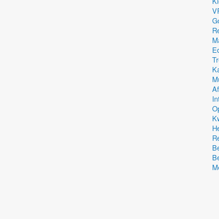
Kl
VR
G
Re
Ma
Ed
Tr
K
Mu
Af
In
O
Kw
He
Re
B
Be
Me