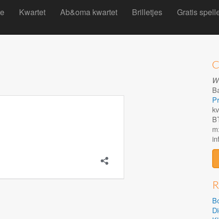
re
Kwartet
Ab&oma kwartet
Brilletjes
Gratis spel
C
Wh
B
Pr
kv
B
m:
i
R
Bo
Di