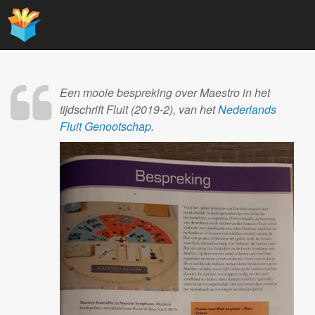
Main
Skip
to
menu
content
Een mooie bespreking over Maestro in het
tijdschrift Fluit (2019-2), van het
Nederlands
Fluit Genootschap
.