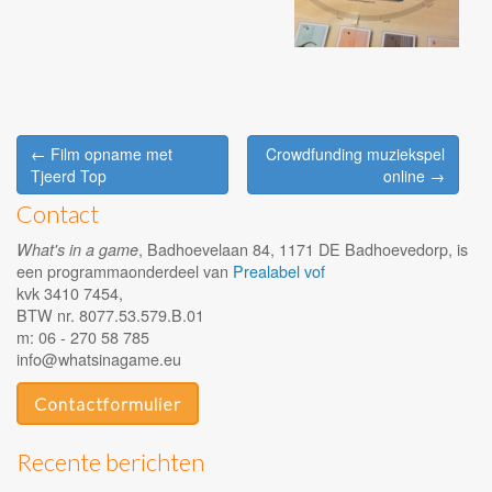
Post
← Film opname met
Crowdfunding muziekspel
navigation
Tjeerd Top
online →
Contact
, Badhoevelaan 84, 1171 DE Badhoevedorp, is
What's in a game
een programmaonderdeel van
Prealabel vof
kvk 3410 7454,
BTW nr. 8077.53.579.B.01
m: 06 - 270 58 785
info@whatsinagame.eu
Contactformulier
Recente berichten