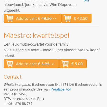
nieuwjaarsbijeenkomst via Wim Diepeveen
uitgereikt.
Add to cart €
48.50
->
€ 43.50
Maestro: kwartetspel
Een leuk muziekkwartet voor de family!
Nu als speciale actie – indien u het afneemt via uw koor /
orkest.
Add to cart €
5.95
->
€ 5.00
Contact
, Badhoevelaan 84, 1171 DE Badhoevedorp, is
What's in a game
een programmaonderdeel van
Prealabel vof
kvk 3410 7454,
BTW nr. 8077.53.579.B.01
m: 06 - 270 58 785