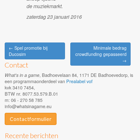
de muziekmarkt.
zaterdag 23 januari 2016
Post
← Spel promotie bij
Minimale bedrag
navigation
Ducosim
crowdfunding gepasseerd
→
Contact
, Badhoevelaan 84, 1171 DE Badhoevedorp, is
What's in a game
een programmaonderdeel van
Prealabel vof
kvk 3410 7454,
BTW nr. 8077.53.579.B.01
m: 06 - 270 58 785
info@whatsinagame.eu
Contactformulier
Recente berichten