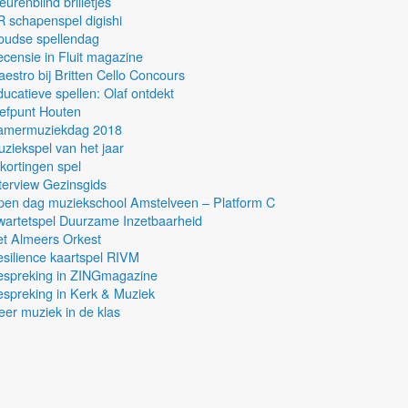
eurenblind brilletjes
 schapenspel digishi
oudse spellendag
censie in Fluit magazine
estro bij Britten Cello Concours
ucatieve spellen: Olaf ontdekt
efpunt Houten
amermuziekdag 2018
ziekspel van het jaar
kortingen spel
terview Gezinsgids
pen dag muziekschool Amstelveen – Platform C
artetspel Duurzame Inzetbaarheid
t Almeers Orkest
silience kaartspel RIVM
espreking in ZINGmagazine
spreking in Kerk & Muziek
er muziek in de klas