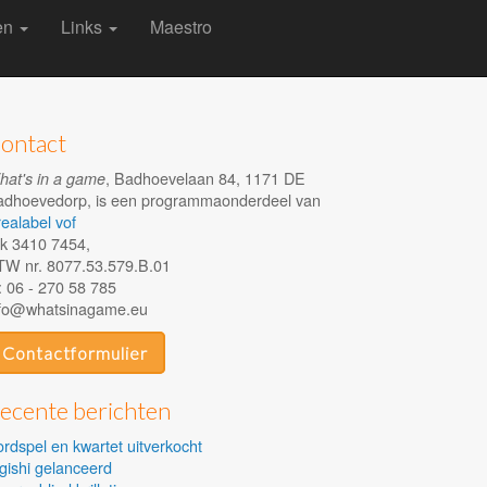
len
Links
Maestro
ontact
, Badhoevelaan 84, 1171 DE
at's in a game
adhoevedorp, is een programmaonderdeel van
ealabel vof
k 3410 7454,
TW nr. 8077.53.579.B.01
 06 - 270 58 785
nfo@whatsinagame.eu
Contactformulier
ecente berichten
rdspel en kwartet uitverkocht
gishi gelanceerd