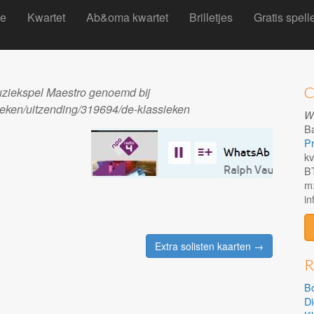
re
Kwartet
Ab&oma kwartet
Brilletjes
Gratis spel
C
ziekspel Maestro genoemd bij
ieken/uitzending/319694/de-klassieken
Wh
B
Pr
kv
B
m:
i
Extra solisten kaarten →
R
Bo
Di