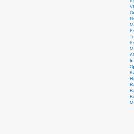
Kl
VR
G
Re
Ma
Ed
Tr
K
Mu
Af
In
O
Kw
He
Re
B
Be
Me