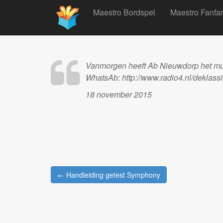
Main
Skip
Maestro Bordspel
Maestro Fanfa
to
menu
content
Vanmorgen heeft Ab Nieuwdorp het mu
WhatsAb: http://www.radio4.nl/deklass
18 november 2015
Post
← Handleiding getest Symphony
navigation